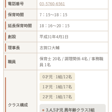
電話番号
03-5760-6561
保育時間
7：15～18：15
延長保育時間
18：16～20：15
創設
平成31年4月1日
理事長
志賀口大輔
保育士 20名 / 調理関係 4名 / 事務職
職員
員 1名
0才児
1組/12名
1才児
1組/17名
2才児
1組/17名
クラス構成
3,4,5才児 異年齢クラス3組